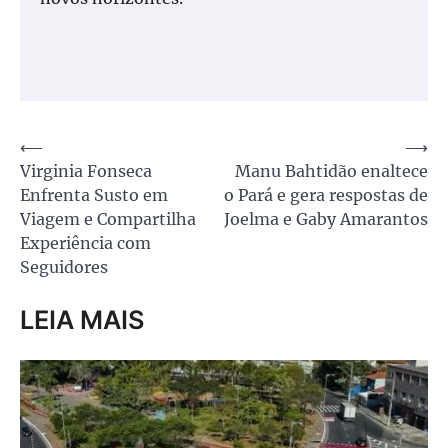
Navegação
⟵
⟶
Virginia Fonseca
Manu Bahtidão enaltece
de
Enfrenta Susto em
o Pará e gera respostas de
Post
Viagem e Compartilha
Joelma e Gaby Amarantos
Experiência com
Seguidores
LEIA MAIS