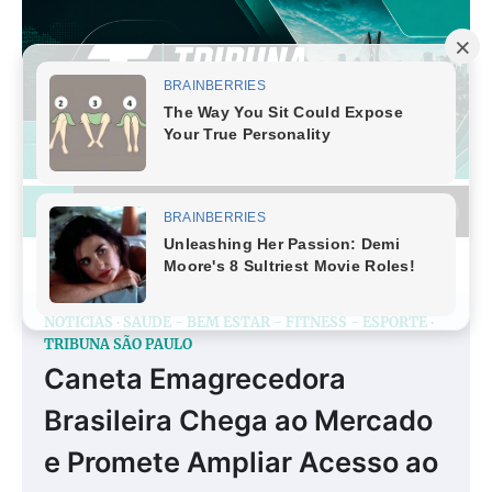
Skip
to
content
NOTÍCIAS
SAÚDE - BEM ESTAR - FITNESS - ESPORTE
TRIBUNA SÃO PAULO
Caneta Emagrecedora
Brasileira Chega ao Mercado
e Promete Ampliar Acesso ao