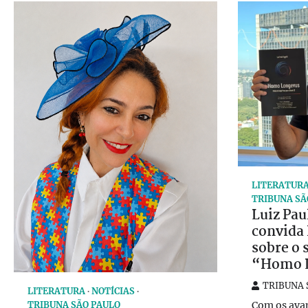
LITERATUR
TRIBUNA SÃ
Luiz Pau
convida l
sobre o 
“Homo 
TRIBUNA 
LITERATURA
NOTÍCIAS
Com os ava
TRIBUNA SÃO PAULO