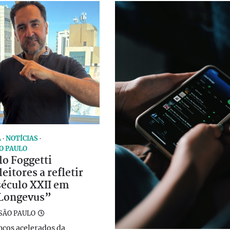
A
NOTÍCIAS
O PAULO
lo Foggetti
eitores a refletir
século XXII em
Longevus”
SÃO PAULO
nços acelerados da