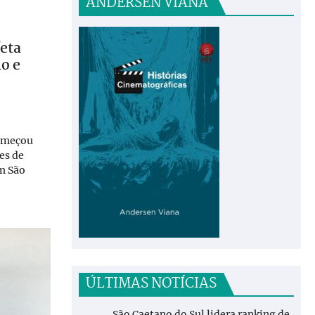
ANDERSEN VIANA
feta
o e
começou
es de
m São
ÚLTIMAS NOTÍCIAS
São Caetano do Sul lidera ranking de