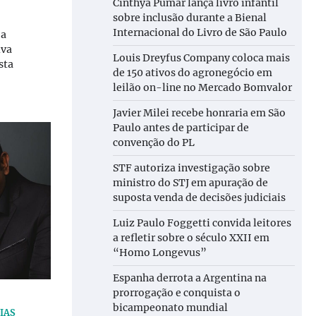
Cinthya Pumar lança livro infantil
sobre inclusão durante a Bienal
Internacional do Livro de São Paulo
 a
lva
Louis Dreyfus Company coloca mais
sta
de 150 ativos do agronegócio em
leilão on-line no Mercado Bomvalor
Javier Milei recebe honraria em São
Paulo antes de participar de
convenção do PL
STF autoriza investigação sobre
ministro do STJ em apuração de
suposta venda de decisões judiciais
Luiz Paulo Foggetti convida leitores
a refletir sobre o século XXII em
“Homo Longevus”
Espanha derrota a Argentina na
prorrogação e conquista o
bicampeonato mundial
IAS