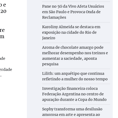
o e
Pane no 5G da Vivo Afeta Usuários
 20
em São Paulo e Provoca Onda de
Reclamações
Karoliny Almeida se destaca em
re
exposição na cidade do Rio de
em
Janeiro
Aroma de chocolate amargo pode
melhorar desempenho nos treinos e
aumentar a saciedade, aponta
ade
pesquisa
o
verdade
Lilith: um arquétipo que continua
…
refletindo a mulher do nosso tempo
Investigação financeira coloca
Federação Argentina no centro de
apuração durante a Copa do Mundo
Sophy transforma uma desilusão
amorosa em arte e apresenta ao