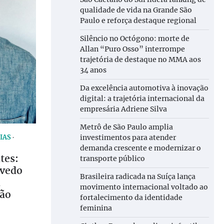
qualidade de vida na Grande São
Paulo e reforça destaque regional
Silêncio no Octógono: morte de
Allan “Puro Osso” interrompe
trajetória de destaque no MMA aos
34 anos
Da excelência automotiva à inovação
digital: a trajetória internacional da
empresária Adriene Silva
Metrô de São Paulo amplia
investimentos para atender
IAS
demanda crescente e modernizar o
tes:
transporte público
evedo
Brasileira radicada na Suíça lança
a
movimento internacional voltado ao
são
fortalecimento da identidade
feminina