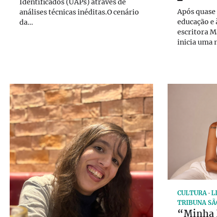
Identificados (UAPs) através de
Após quase 
análises técnicas inéditas.O cenário
educação e à
da…
escritora 
inicia uma
CULTURA
L
TRIBUNA SÃ
“Minha 