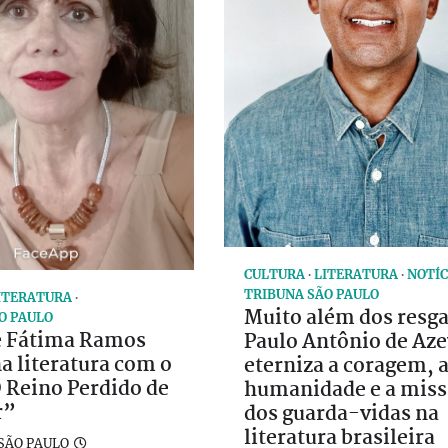
CULTURA
LITERATURA
NOTÍC
TRIBUNA SÃO PAULO
ITERATURA
Muito além dos resga
O PAULO
e Fátima Ramos
Paulo Antônio de Az
na literatura com o
eterniza a coragem, 
 Reino Perdido de
humanidade e a mis
r”
dos guarda-vidas na
literatura brasileira
SÃO PAULO