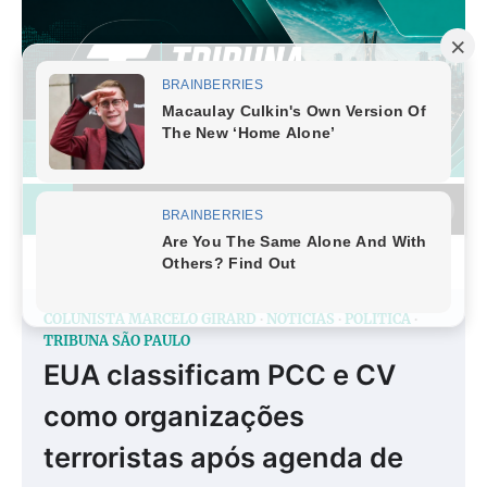
Skip
to
content
COLUNISTA MARCELO GIRARD
NOTÍCIAS
POLÍTICA
TRIBUNA SÃO PAULO
EUA classificam PCC e CV
como organizações
terroristas após agenda de