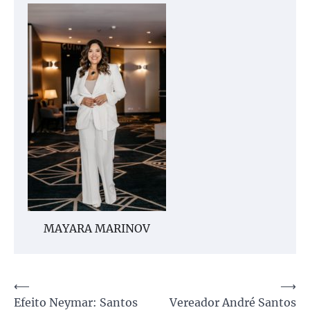
MAYARA MARINOV
Navegação
⟵
⟶
Efeito Neymar: Santos
Vereador André Santos
de