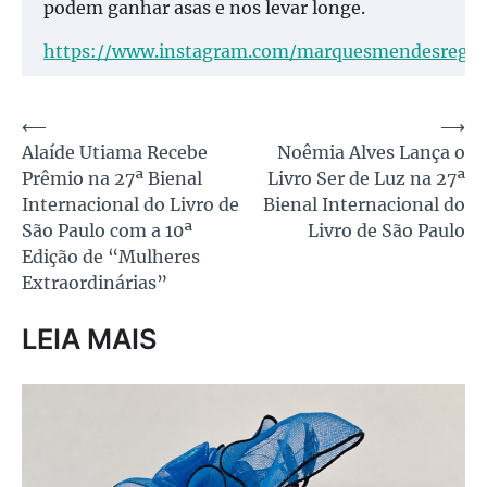
podem ganhar asas e nos levar longe.
https://www.instagram.com/marquesmendesregin
Navegação
⟵
⟶
Alaíde Utiama Recebe
Noêmia Alves Lança o
de
Prêmio na 27ª Bienal
Livro Ser de Luz na 27ª
Post
Internacional do Livro de
Bienal Internacional do
São Paulo com a 10ª
Livro de São Paulo
Edição de “Mulheres
Extraordinárias”
LEIA MAIS