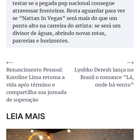
testar se a pegada pop nacional consegue
atravessar fronteiras. Resta aguardar para ver
se “Nattan In Vegas” será mais do que um
ponto alto na carreira do artista: se será um
divisor de águas, abrindo novas rotas,
parcerias e horizontes.
Navegação
⟵
⟶
Renascimento Pessoal:
Lyubko Deresh lança no
de
Karoline Lima retoma a
Brasil o romance “Lá,
Post
vida após término e
onde há vento”
compartilha sua jornada
de superação
LEIA MAIS