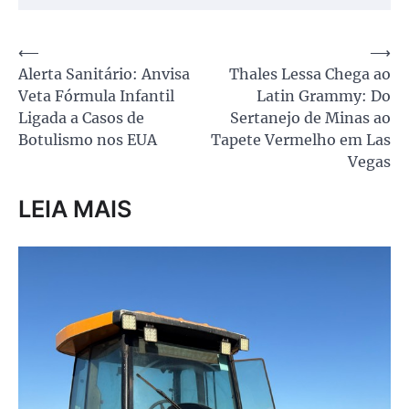
Navegação
⟵
⟶
Alerta Sanitário: Anvisa
Thales Lessa Chega ao
de
Veta Fórmula Infantil
Latin Grammy: Do
Post
Ligada a Casos de
Sertanejo de Minas ao
Botulismo nos EUA
Tapete Vermelho em Las
Vegas
LEIA MAIS