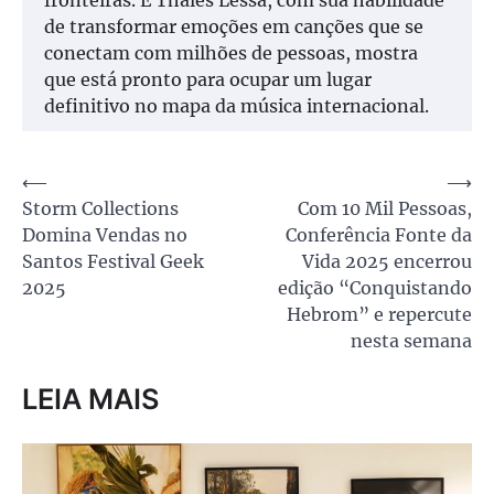
fronteiras. E Thales Lessa, com sua habilidade
de transformar emoções em canções que se
conectam com milhões de pessoas, mostra
que está pronto para ocupar um lugar
definitivo no mapa da música internacional.
Navegação
⟵
⟶
Storm Collections
Com 10 Mil Pessoas,
de
Domina Vendas no
Conferência Fonte da
Post
Santos Festival Geek
Vida 2025 encerrou
2025
edição “Conquistando
Hebrom” e repercute
nesta semana
LEIA MAIS