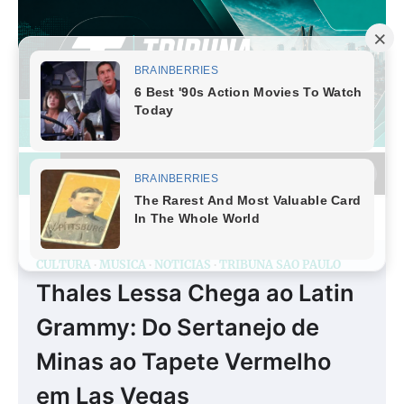
Skip
to
content
CULTURA
MÚSICA
NOTÍCIAS
TRIBUNA SÃO PAULO
Thales Lessa Chega ao Latin
Grammy: Do Sertanejo de
Minas ao Tapete Vermelho
em Las Vegas